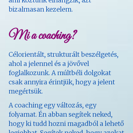
ami köztünk elhangzik, azt
bizalmasan kezelem.
Mi a coaching?
Célorientált, strukturált beszélgetés,
ahol a jelennel és a jövővel
foglalkozunk. A múltbéli dolgokat
csak annyira érintjük, hogy a jelent
megértsük.
A coaching egy változás, egy
folyamat. Én abban segítek neked,
hogy ki tudd hozni magadból a lehető
legjobbat. Segítek neked, hogy azokat