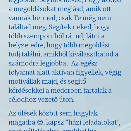
a megoldásokat meglásd, amik ott
vannak benned, csak Te még nem
találtad meg. Segítek neked, hogy
több szempontból rá tudj látni a
helyzetedre, hogy több megoldást
tudj találni, amikből kiválaszthatod a
számodra legjobbat. Az egész
folyamat alatt aktívan figyellek, végig
motivállak majd, és segítő
kérdésekkel a mederben tartalak a
célodhoz vezető úton.
Az ülések között sem hagylak
magadra 😊, kapsz "házi feladatokat",