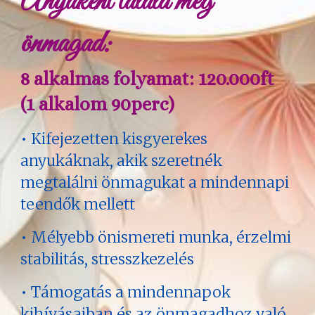
Anyaként találd meg
önmagad:
8 alkalmas folyamat: 120.000ft
(1 alkalom 90perc)
• Kifejezetten kisgyerekes
anyukáknak, akik szeretnék
megtalálni önmagukat a mindennapi
teendők mellett
• Mélyebb önismereti munka, érzelmi
stabilitás, stresszkezelés
• Támogatás a mindennapok
kihívásaiban és az önmagadhoz való