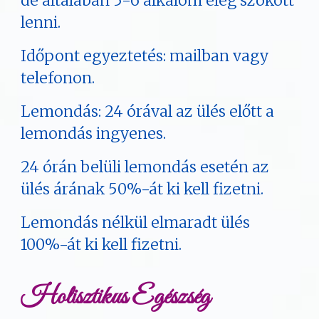
de általában 5-6 alkalom elég szokott
lenni.
Időpont egyeztetés: mailban vagy
telefonon.
Lemondás: 24 órával az ülés előtt a
lemondás ingyenes.
24 órán belüli lemondás esetén az
ülés árának 50%-át ki kell fizetni.
Lemondás nélkül elmaradt ülés
100%-át ki kell fizetni.
Holisztikus Egészség