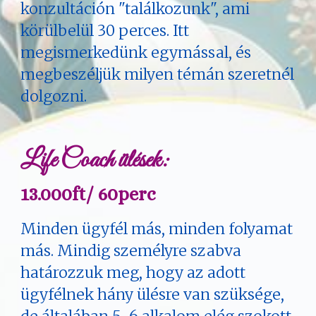
konzultáción "találkozunk", ami
körülbelül 30 perces. Itt
megismerkedünk egymással, és
megbeszéljük milyen témán szeretnél
dolgozni.
Life Coach ülések:
1
3
.000ft/
6
0perc
Minden ügyfél más, minden folyamat
más. Mindig személyre szabva
határozzuk meg, hogy az adott
ügyfélnek hány ülésre van szüksége,