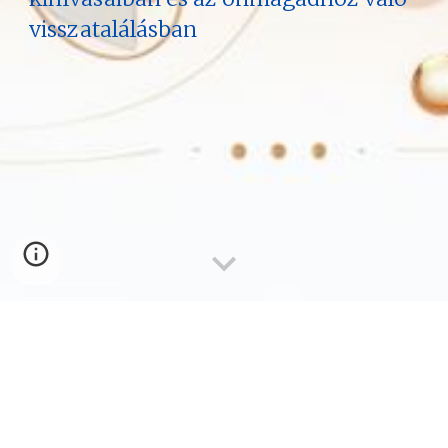
visszatalálásban
Keress bizalommal!